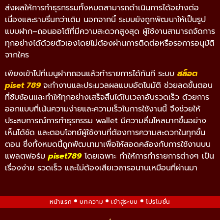
ส่งผลให้การทำธุรกรรมทั้งหมดสามารถดำเนินการได้อย่างต่อ
เนื่องและราบรื่นกว่าเดิม นอกจากนี้ ระบบยังถูกพัฒนาให้เป็นรูป
แบบฝาก–ถอนออโต้ที่มีความสะดวกสูงสุด ผู้ใช้งานสามารถจัดการ
ทุกอย่างได้ด้วยตัวเองโดยไม่ต้องผ่านการติดต่อหรือรอการอนุมัติ
จากใคร
เพียงเข้าไปที่เมนูฝากถอนแล้วทำรายการได้ทันที ระบบ
สล็อต
piset 789
จะทำงานและประมวลผลแบบอัตโนมัติ ช่วยลดขั้นตอน
ที่ซับซ้อนและทำให้ทุกอย่างเสร็จสิ้นได้ในเวลาอันรวดเร็ว ด้วยการ
ออกแบบที่เน้นความง่ายและความเร็วในการใช้งานนี้ จึงช่วยให้
ประสบการณ์การทำธุรกรรม wallet มีความลื่นไหลมากขึ้นอย่าง
เห็นได้ชัด และตอบโจทย์ผู้ใช้งานที่ต้องการความสะดวกในทุกขั้น
ตอน ซึ่งทั้งหมดนี้ถูกพัฒนามาเพื่อให้สอดคล้องกับการใช้งานบน
แพลตฟอร์ม
piset789
โดยเฉพาะ ทำให้การทำรายการต่างๆ เป็น
เรื่องง่าย รวดเร็ว และไม่ต้องเสียเวลารอนานเหมือนที่ผ่านมา
หน้าแรก
บทความ
เข้าสู่ระบบ
โปรโมชั่น