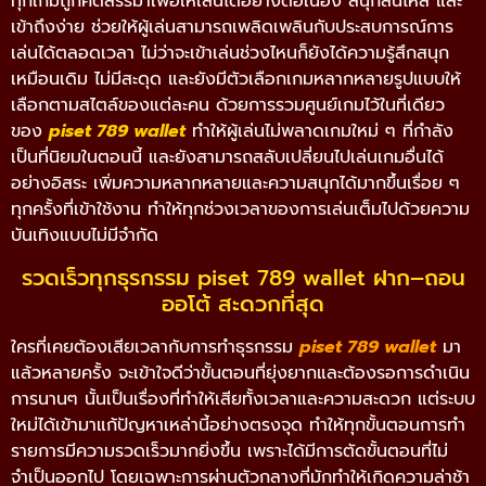
ทุกเกมถูกคัดสรรมาเพื่อให้เล่นได้อย่างต่อเนื่อง สนุกลื่นไหล และ
เข้าถึงง่าย ช่วยให้ผู้เล่นสามารถเพลิดเพลินกับประสบการณ์การ
เล่นได้ตลอดเวลา ไม่ว่าจะเข้าเล่นช่วงไหนก็ยังได้ความรู้สึกสนุก
เหมือนเดิม ไม่มีสะดุด และยังมีตัวเลือกเกมหลากหลายรูปแบบให้
เลือกตามสไตล์ของแต่ละคน ด้วยการรวมศูนย์เกมไว้ในที่เดียว
ของ
piset 789 wallet
ทำให้ผู้เล่นไม่พลาดเกมใหม่ ๆ ที่กำลัง
เป็นที่นิยมในตอนนี้ และยังสามารถสลับเปลี่ยนไปเล่นเกมอื่นได้
อย่างอิสระ เพิ่มความหลากหลายและความสนุกได้มากขึ้นเรื่อย ๆ
ทุกครั้งที่เข้าใช้งาน ทำให้ทุกช่วงเวลาของการเล่นเต็มไปด้วยความ
บันเทิงแบบไม่มีจำกัด
รวดเร็วทุกธุรกรรม piset 789 wallet ฝาก–ถอน
ออโต้ สะดวกที่สุด
ใครที่เคยต้องเสียเวลากับการทำธุรกรรม
piset 789 wallet
มา
แล้วหลายครั้ง จะเข้าใจดีว่าขั้นตอนที่ยุ่งยากและต้องรอการดำเนิน
การนานๆ นั้นเป็นเรื่องที่ทำให้เสียทั้งเวลาและความสะดวก แต่ระบบ
ใหม่ได้เข้ามาแก้ปัญหาเหล่านี้อย่างตรงจุด ทำให้ทุกขั้นตอนการทำ
รายการมีความรวดเร็วมากยิ่งขึ้น เพราะได้มีการตัดขั้นตอนที่ไม่
จำเป็นออกไป โดยเฉพาะการผ่านตัวกลางที่มักทำให้เกิดความล่าช้า