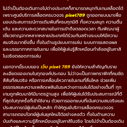
ไม่จำเป็นต้องเดินทางไปต่างประเทศก็สามารถสนุกกับเกมสล็อตได้
เพราะศูนย์บริการสล็อตครบวงจร
piset789
ถูกออกแบบมาเพื่อ
มอบประสบการณ์การเดิมพันที่ครบทุกมิติ ทั้งความสนุก ความตื่น
เต้น และความสะดวกสบายในการเข้าถึงตลอดเวลา ทีมพัฒนาผู้
เชี่ยวชาญจากหลากหลายประเทศได้ร่วมกันสร้างระบบให้มีความ
สมจริงมากยิ่งขึ้น ทั้งในด้านรูปแบบการเล่น ระบบการแสดงผล
และบรรยากาศภายในเกม เพื่อให้ผู้เล่นรู้สึกเหมือนกำลังอยู่ในคาสิ
โนจริงตลอดการเล่น
นอกจากนี้ระบบของ
เว็บ piset 789
ยังให้ความสำคัญกับราย
ละเอียดของเกมในทุกองค์ประกอบ ไม่ว่าจะเป็นภาพกราฟิกที่คมชัด
สีสันที่สมจริง หรือการเคลื่อนไหวภายในเกมที่ลื่นไหล ช่วยเพิ่ม
อรรถรสและความเพลิดเพลินในระหว่างการเล่นได้อย่างเต็มที่ ทุก
เกมถูกพัฒนาให้มีมาตรฐานสูง เพื่อให้ผู้เล่นได้รับประสบการณ์ที่ดี
ที่สุดในทุกครั้งที่เข้าใช้งาน ด้วยการออกแบบที่เน้นความสมจริงและ
ประสบการณ์ผู้เล่นเป็นหลัก ทำให้ศูนย์บริการสล็อตครบวงจร
สามารถตอบโจทย์ผู้เล่นยุคใหม่ได้อย่างลงตัว ทั้งในด้านความ
บันเทิงและความรู้สึกเหมือนอยู่ในคาสิโนจริง โดยไม่จำเป็นต้องเดิน